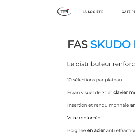
LA SOCIÉTÉ
CAFÉ P
FAS
SKUDO I
Le distributeur renfor
10 sélections par plateau
Écran visuel de 7" et
clavier m
Insertion et rendu monnaie
a
Vitre renforcée
Poignée
en acier
anti effracti