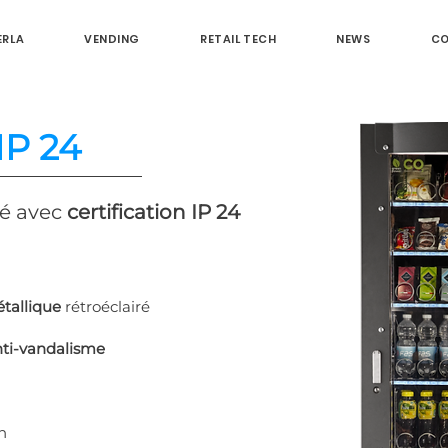
ERLA
VENDING
RETAIL TECH
NEWS
C
P 24
cé avec
certification IP 24
étallique
rétroéclairé
nti-vandalisme
on