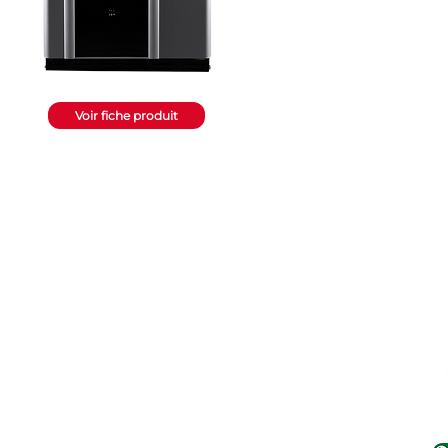
Voir fiche produit
TPI Srl
Via Garibaldi 156
18027 Pontedassio (Imperia) - IT
Cap.Soc.€ 200.000 i.v.
E-mail:
info@tpida.co
Cod. Fisc | P.Iva | TVA:
IT 01376500086
Privacy Policy
Cookie Policy