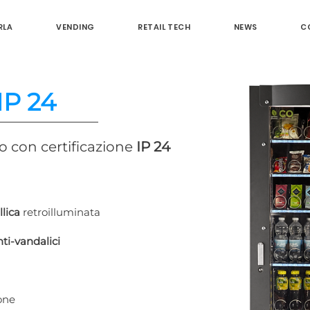
RLA
VENDING
RETAIL TECH
NEWS
C
P 24
to con certificazione
IP 24
llica
retroilluminata
nti-vandalici
ione