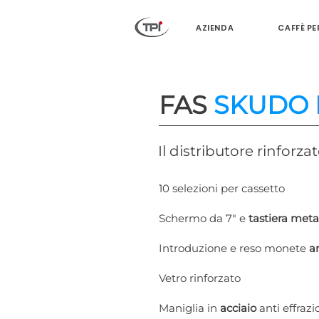
AZIENDA
CAFFÈ PE
FAS
SKUDO I
Il distributore rinforza
10 selezioni per cassetto
​Schermo da 7" e
tastiera meta
Introduzione e reso monete
a
Vetro rinforzato
Maniglia in
acciaio
anti effraz