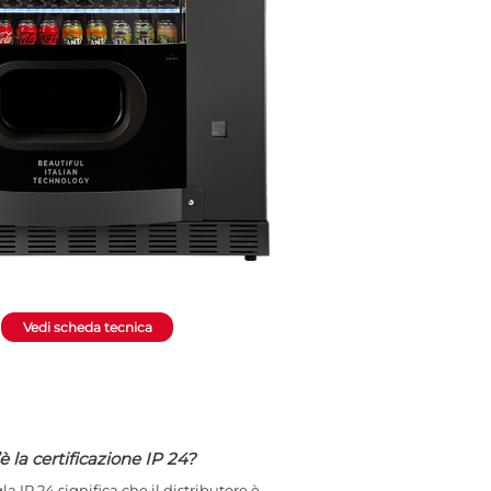
Vedi scheda tecnica
è la certificazione IP 24?
gla IP 24 significa che il distributore è