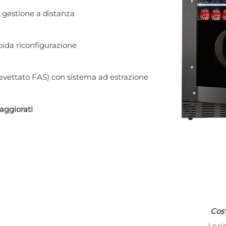
 gestione a distanza
ida riconfigurazione
evettato FAS)
con sistema ad estrazione
ggiorati
Cos’
La si